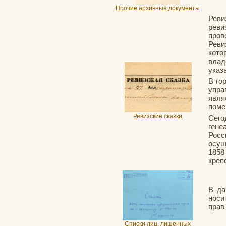
Прочие архивные документы
Реви
реви
пров
Реви
кото
влад
указ
В го
упра
явля
поме
Ревизские сказки
Сего
гене
Рос
осущ
1858
креп
В да
носи
прав
Списки лиц, лишенных