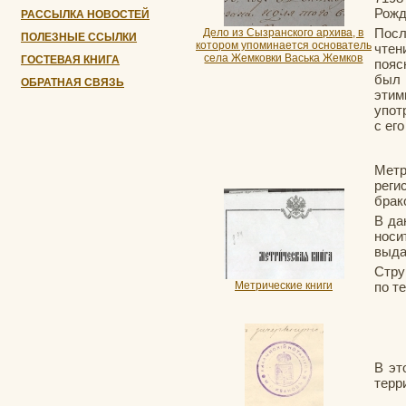
Рожд
РАССЫЛКА НОВОСТЕЙ
Посл
Дело из Сызранского архива, в
ПОЛЕЗНЫЕ ССЫЛКИ
котором упоминается основатель
чтен
села Жемковки Васька Жемков
ГОСТЕВАЯ КНИГА
пояс
был 
ОБРАТНАЯ СВЯЗЬ
эти
упот
с ег
Метр
реги
брак
В да
носи
выда
Стру
Метрические книги
по т
В эт
терр